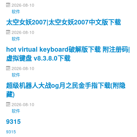
2026-08-10
软件
太空女妖2007|太空女妖2007中文版下载
2026-08-10
软件
hot virtual keyboard破解版下载 附注册码|
虚拟键盘 v8.3.8.0下载
2026-08-10
软件
超级机器人大战og月之民金手指下载(附隐
藏)
2026-08-10
软件
9315
9315