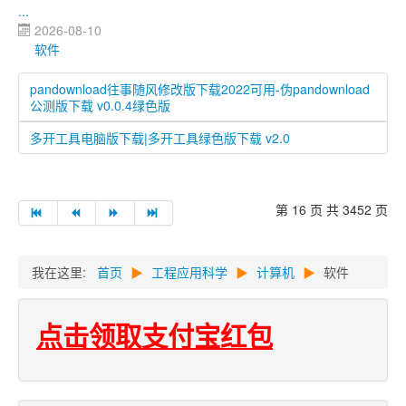
...
2026-08-10
软件
pandownload往事随风修改版下载2022可用-伪pandownload
公测版下载 v0.0.4绿色版
多开工具电脑版下载|多开工具绿色版下载 v2.0
第 16 页 共 3452 页
我在这里:
首页
▶
工程应用科学
▶
计算机
▶
软件
点击领取支付宝红包