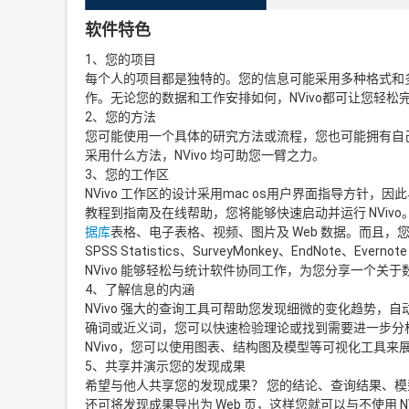
软件特色
1、您的项目
每个人的项目都是独特的。您的信息可能采用多种格式和
作。无论您的数据和工作安排如何，NVivo都可让您轻松
2、您的方法
您可能使用一个具体的研究方法或流程，您也可能拥有自
采用什么方法，NVivo 均可助您一臂之力。
3、您的工作区
NVivo 工作区的设计采用mac os用户界面指导方
教程到指南及在线帮助，您将能够快速启动并运行 NVivo。
据库
表格、电子表格、视频、图片及 Web 数据。而且，您可以在 
SPSS Statistics、SurveyMonkey、EndNote、
NVivo 能够轻松与统计软件协同工作，为您分享一个关
4、了解信息的内涵
NVivo 强大的查询工具可帮助您发现细微的变化趋势
确词或近义词，您可以快速检验理论或找到需要进一步分
NVivo，您可以使用图表、结构图及模型等可视化工具
5、共享并演示您的发现成果
希望与他人共享您的发现成果？ 您的结论、查询结果、
还可将发现成果导出为 Web 页，这样您就可以与不使用 N