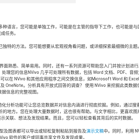
多种语言，您可能是单独工作，可能是在主管的指导下工作，也可能是与
完成任务。
己独特的方法。您可能想要从宏观视角看问题，或详细探索最细微的主题
针，因此界面熟悉、简单易用。同时，还有一系列资源可帮助您入门并按计划进
处理您的信息NVivo 几乎可处理所有数据，包括 Word 文档、PDF、音
NVivo 和其他应用程序之间交换信息，如Microsoft Word 和 Excel
Evernote 及 OneNote。分析具有开放式回答的调查？ 使用 NVivo 来挖掘此类数
于数据信息的完整视图。
，自动化分析功能可让您总览数据并对信息内涵进行彻底挖掘。例如，通过搜
析的地方。您在处理大量数据时，这也很有帮助。与文字相比，更喜欢图片
来展示关联、想法及发现结果。而且，您可以轻松查看其背后的实时数据。
模型及图表都可以导出或轻松复制粘贴到报告及
演示文稿
中。同时，利用 NV
Vivo 软件的客户或同事共享文件及发现成果。