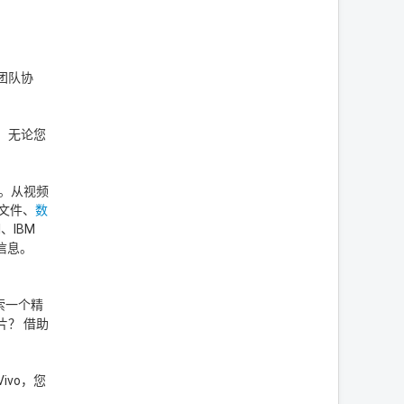
团队协
。无论您
行。从视频
频文件、
数
、IBM
据信息。
索一个精
？ 借助
ivo，您