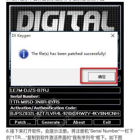
6.接下来打开软件，会提示注册。将注册机”Serial Number“一栏下
的”1TR....“复制到软件激活界面的”我有序列号“框下。如下图