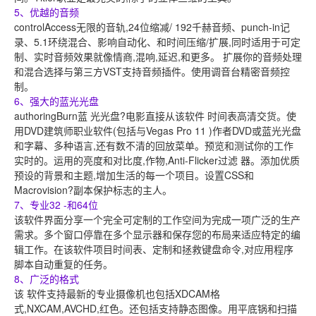
5、优越的音频
controlAccess无限的音轨,24位缩减/ 192千赫音频、punch-in记
录、5.1环绕混合、影响自动化、和时间压缩/扩展,同时适用于可定
制、实时音频效果就像情商,混响,延迟,和更多。 扩展你的音频处理
和混合选择与第三方VST支持音频插件。使用调音台精密音频控
制。
6、强大的蓝光光盘
authoringBurn蓝 光光盘?电影直接从该软件 时间表高清交货。使
用DVD建筑师职业软件(包括与Vegas Pro 11 )作者DVD或蓝光光盘
和字幕、多种语言,还有数不清的回放菜单。预览和测试你的工作
实时的。运用的亮度和对比度,作物,Anti-Flicker过滤 器。添加优质
预设的背景和主题,增加生活的每一个项目。设置CSS和
Macrovision?副本保护标志的主人。
7、专业32 -和64位
该软件界面分享一个完全可定制的工作空间为完成一项广泛的生产
需求。多个窗口停靠在多个显示器和保存您的布局来适应特定的编
辑工作。在该软件项目时间表、定制和拯救键盘命令,对应用程序
脚本自动重复的任务。
8、广泛的格式
该 软件支持最新的专业摄像机也包括XDCAM格
式,NXCAM,AVCHD,红色。还包括支持静态图像。用平底锅和扫描