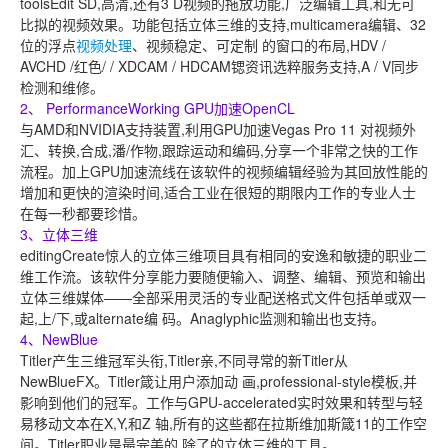
toolsEdit SD,高清,还有3 D视频的拖放功能,广泛编辑工具,和无可
比拟的视频效果。功能包括立体三维的支持,multicamera编辑、32
位的浮点
视频处理
、视频稳定、可定制 的窗口的布局,HDV /
AVCHD /红色/ / XDCAM / HDCAM锶资讯选粹服务支持,A / V同步
检测和维修。
2、 PerformanceWorking GPU加速OpenCL
与AMD和NVIDIA支持装置,利用GPU加速Vegas Pro 11 对视频外
汇、转换,合成,潘/作物,跟踪运动和编码,分享一个非常之快的工作
流程。加上GPU加速流线在该软件的视频编辑经验为其回放性能的
增加和更快的渲染时间,适合工业在很短的期限内工作的专业人士
在每一秒都要珍惜。
3、立体三维
editingCreate惊人的立体三维项目具有相同的安逸和敏捷的职业二
维工作流。该软件分享能力要随便输入、调整、编辑、预览和输出
立体三维媒体——全部采用灵活的专业配送格式文件包括单或双一
起,上/下,或alternate编 码。Anaglyphic监测和输出也支持。
4、NewBlue
Titler产生三维冠军头衔,Titler亲,不同寻常的新Titler从
NewBlueFX。Titler箴让用户添加动 画,professional-style模板,并
影响到他们的冠军。工作与GPU-accelerated实时效果和转型与轻
易移动文本在X,Y,和Z 轴,所有的这些都在拉斯维加斯箴11的工作空
间。Titler职业是最完美的,除了的立体三维的工具。