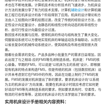
术也在不断地发展。计算机技术和分析技术的飞速进步，为机床设
计方法的发展分享了有力的技术支撑。计算机
辅助设计
和计算机辅
助工程已在机床设计的各个阶段得到了应用。机床的设计理论和方
法由人工绘图向计算机绘图过渡，改变了传统的经验设计方法，由
定性设计向定量设计、由静态的和线性分析向动态的和非线性分
析、由可行性设计向最佳设计过渡。
数控技术的发展与应用，使得机床的传动与结构发生了重大变化，
伺服驱动系统可以方便地实现机床的单轴运动及多轴联动，从而可
以省去复杂的机械传动系统设计，使其结构及布局也得到很大改
善。
随着社会需求的变化。产品多品种小批量生产的需求日益增加，因
此出现了与之相适-应的FMS等先进制造系统。机床是：FMS的核
心装备。早期的FMS，可以说是“以机床为主的系统”设计，即根据
现有机床的特点来构造FMS，但是传统的机床（包括数控机床）设
计并未考虑到它在FMS中的作用，因此在功能上制约了FMS的发
展。FMS的发展对机床提出了新的要求，要求机床设计向“以系统
为主的机床设计”方向发展，既要在机床设计时就应考虑它如何更
好适应FMS等先进制造系统的要求，例如要求具有时、空柔性，与
物流的可亲性等等，这就对机床设计的方法学提出了新的要求。
实用机床设计手册相关内容资料：