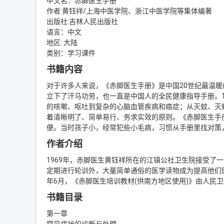
中文名：赤脚医生手册
作者:黄钰祥/上海中医学院、浙江中医学院等集体编著
出版社:吉林人民出版社
语言：中文
地区: 大陆
类别：学习课件
书籍内容
对于许多人来说，《赤脚医生手册》是中国20世纪最温
立下了汗马功劳，也一直是中国人的全民健康指导手册。1
的咳嗽、呕吐到复杂的心脑血管疾病和癌症；从灭蚊、灭
着清晰明了、简单易行、务求实效的原则。《赤脚医生手
便。当时孩子小，经常犯些小毛病，习惯从手册里找对策
作者介绍
1969年，赤脚医生黄钰祥所在的江镇公社卫生院接受了
定期进行轮训外，大量简单通俗的医学读物成为提高他们医
年6月，《赤脚医生培训教材(供南方地区使用)》由人民
书籍目录
第一章