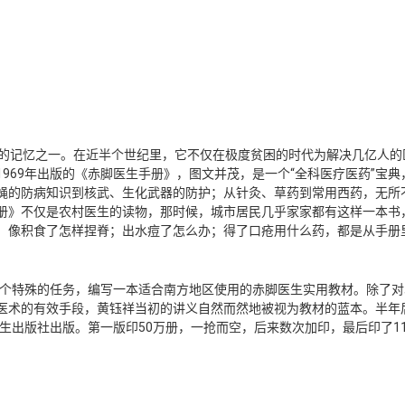
暖的记忆之一。在近半个世纪里，它不仅在极度贫困的时代为解决几亿人的
969年出版的《赤脚医生手册》，图文并茂，是一个“全科医疗医药”宝典
蝇的防病知识到核武、生化武器的防护；从针灸、草药到常用西药，无所
册》不仅是农村医生的读物，那时候，城市居民几乎家家都有这样一本书
，像积食了怎样捏脊；出水痘了怎么办；得了口疮用什么药，都是从手册
一个特殊的任务，编写一本适合南方地区使用的赤脚医生实用教材。除了
术的有效手段，黄钰祥当初的讲义自然而然地被视为教材的蓝本。半年后
卫生出版社出版。第一版印50万册，一抢而空，后来数次加印，最后印了1