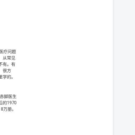
医疗问题
，从常见
不有。有
，很方
里学的。
对赤脚医生
的1970
18万册。