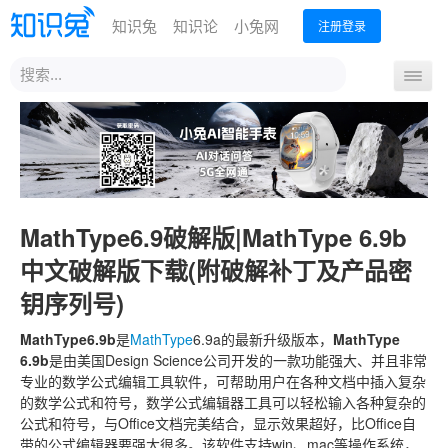
知识兔
知识论
小兔网
注册登录
站
导
内
航
搜
首页
开
索
关
MathType6.9破解版|MathType 6.9b
中文破解版下载(附破解补丁及产品密
钥序列号)
MathType6.9b
是
MathType
6.9a的最新升级版本，
MathType
6.9b
是由美国Design Science公司开发的一款功能强大、并且非常
专业的数学公式编辑工具软件，可帮助用户在各种文档中插入复杂
的数学公式和符号，数学公式编辑器工具可以轻松输入各种复杂的
公式和符号，与Office文档完美结合，显示效果超好，比Office自
带的公式编辑器要强大很多。该软件支持win、mac等操作系统，