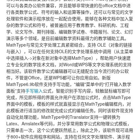
可以与各类办公软件兼容，并且能够非常快速的在office文档中进
行各类数学公式、符号的输入和运算等操作，还可以与常见的文字
处理软件和演示程序放在一起配合使用，能够在各种文档中加入复
杂的数学公式和符号，被普遍应用于教育教学、科研机构、工程
学、论文写作、期刊排版、编辑数学试卷、书籍报刊、论文、幻灯
演示等多个领域，是目前编辑数学资料最得力的教学辅助工具。
MathType与常见文字处理工具紧密结合，支持 OLE（对象的链接
与嵌入），可以在任何支持OLE的文字处理系统中调用（从主菜单
中选择插入->对象在新对象中选择MathType），帮助用户快速建
立专业化的数学技术文档，对Word或WPS等文字处理系统的支持
相当好。该软件数学公式编辑器可以无缝配合当今流行的办公软
件，不管是Office，还是WPS都可让你应用自如。新版
MathType6.9b软件支持手写功能，"编辑"菜单中的“打开输入数学
面板”支持
手写输入
公式，智能识别手写内容，轻触鼠标编写即可
完成，所见即所得的界面允许用户在添加公式时，点击MathType
界面中的模板，模板的样式就直接显示在MathType编辑框内，对
此模板进行适当的修改就完成公式的编辑任务。同时该软件现支持
自动化处理功能，MathType中的Translator支持一键转换为
Latex、Amslatex等代码，并分享常用数学公式和物理公式模板，
只需单击一次，这个公式便跃然纸上，除此之外，该软件现可适用
于800+软件应用程序和网站，支持在任何文字处理软件、演示程