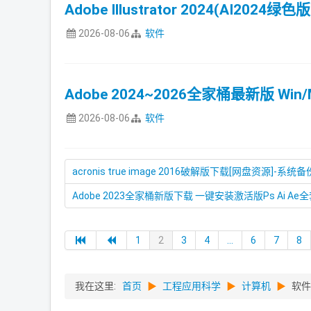
Adobe Illustrator 2024(AI2024绿
2026-08-06
软件
Adobe 2024~2026全家桶最新版 Wi
2026-08-06
软件
acronis true image 2016破解版下载[网盘资源
Adobe 2023全家桶新版下载 一键安装激活版Ps Ai Ae
1
2
3
4
...
6
7
8
我在这里:
首页
▶
工程应用科学
▶
计算机
▶
软件