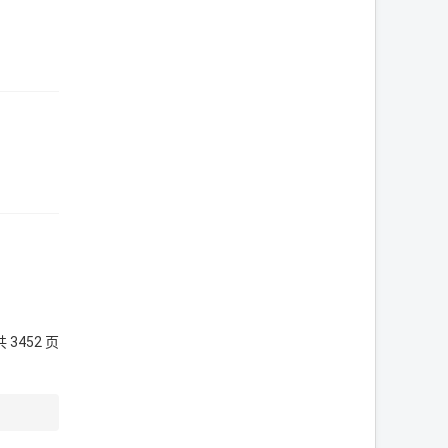
共 3452 页