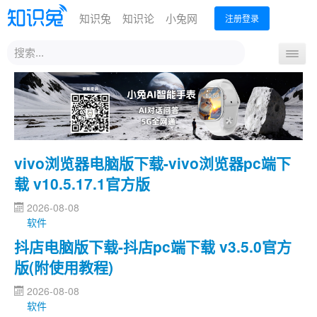
知识兔
知识论
小兔网
注册登录
站
导
内
航
搜
首页
开
索
关
vivo浏览器电脑版下载-vivo浏览器pc端下
载 v10.5.17.1官方版
2026-08-08
软件
抖店电脑版下载-抖店pc端下载 v3.5.0官方
版(附使用教程)
2026-08-08
软件